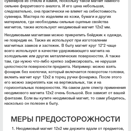
сувениров из стекла и камня, поскольку такой магнит намного
сильнее ферритового аналога. И его цена небольшая,
следовательно, она практически не влияет на себестоимость
сувенира. Мастера по изделиям из кожи, бумаги и других
материалов, где необходимы сильные сцепные свойства
магнитов, также используют неодимовый магнит 12х2 мм.
Неодимовыми магнитами можно прикрепить бейджик к одежде,
не повредив ее. Также их используют при изготовлении
магнитных замков и застежек. В быту магнит круг 12*2 чаще
всего используют в качестве удерживающего магнита на
холодильник или других металлических поверхностях. А также
там, где нужно что-либо крепко зафиксировать, не нарушая
целостности поверхности предмета. Например: можно взять
фонарик без кнопочки, который включается поворотом головки,
вклеить магнит круг 12х2 в торец ручки фонарика. После этого
его можно закреплять как на вертикальных, так и на
горизонтальных поверхностях. На самом деле спектр применения
неодимового магнита 12х2 очень большой. Все зависит от вашей
фантазии. Если вы купите неодимовый магнит, то сами убедитесь,
насколько он полезен в быту.
МЕРЫ ПРЕДОСТОРОЖНОСТИ
Неодимовый магнит 12х2 мм держите вдали от предметов,